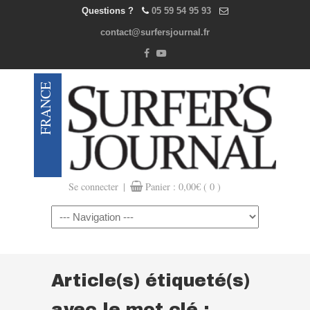
Questions ?
05 59 54 95 93
contact@surfersjournal.fr
|
Se connecter
Panier :
0,00
€
( 0 )
Navigation
Article(s) étiqueté(s)
avec le mot clé :