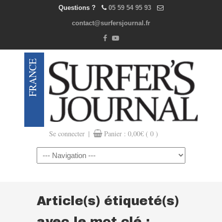
Questions ?
05 59 54 95 93
contact@surfersjournal.fr
|
Se connecter
Panier :
0,00
€
( 0 )
Navigation
Article(s) étiqueté(s)
avec le mot clé :