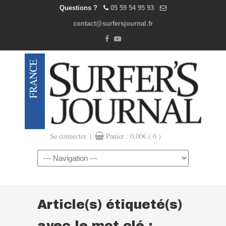
Questions ?
05 59 54 95 93
contact@surfersjournal.fr
|
Se connecter
Panier :
0,00
€
( 0 )
Navigation
Article(s) étiqueté(s)
avec le mot clé :