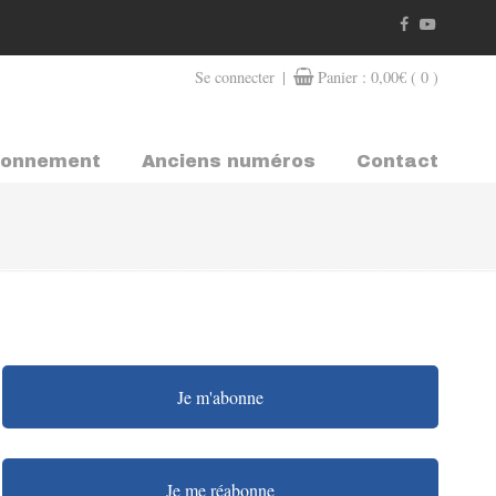
|
Se connecter
Panier :
0,00
€
( 0 )
bonnement
Anciens numéros
Contact
Je m'abonne
Je me réabonne