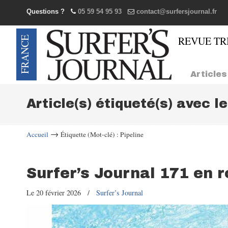
Questions ?
05 59 54 95 93
contact@surfersjournal.fr
Navigation
Articles
Article(s) étiqueté(s) avec l
→
Accueil
Étiquette (Mot-clé) : Pipeline
Surfer’s Journal 171 en r
Le 20 février 2026
/
Surfer’s Journal