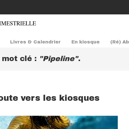
Livres & Calendrier
En kiosque
(Ré) A
e mot clé :
"Pipeline"
.
oute vers les kiosques