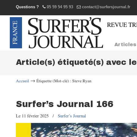
Questions ?
05 59 54 95 93
contact@surfersjournal.fr
Navigation
Articles
Article(s) étiqueté(s) avec l
→
Accueil
Étiquette (Mot-clé) : Steve Ryan
Surfer’s Journal 166
Le 11 février 2025
/
Surfer’s Journal