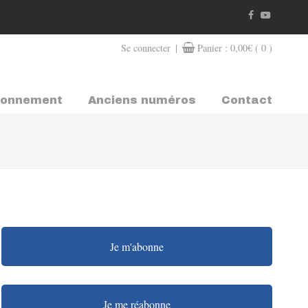
|
Se connecter
Panier :
0,00
€
( 0 )
bonnement
Anciens numéros
Contact
Je m'abonne
Je me réabonne