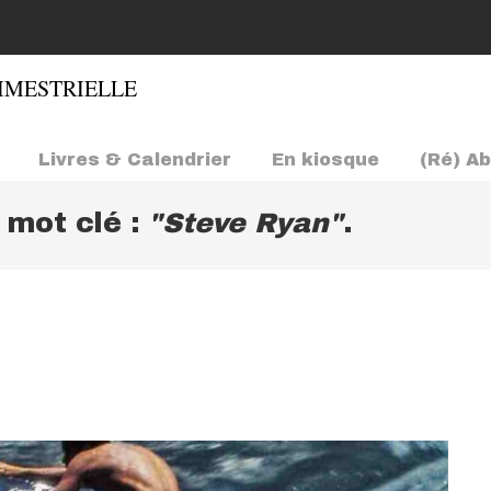
Livres & Calendrier
En kiosque
(Ré) A
e mot clé :
"Steve Ryan"
.