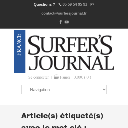
Questions ?
05 59 54 95 93
contact@surfersjournal.fr
|
Se connecter
Panier :
0,00
€
( 0 )
Navigation
Article(s) étiqueté(s)
avec le mot clé :