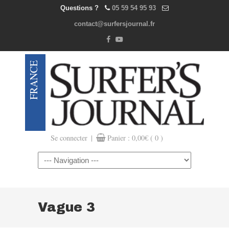
Questions ?
05 59 54 95 93
contact@surfersjournal.fr
|
Se connecter
Panier :
0,00
€
( 0 )
Navigation
Vague 3