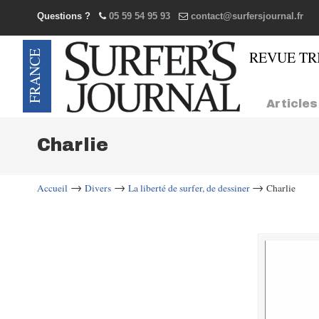
Questions ?
05 59 54 95 93
contact@surfersjournal.fr
Navigation
Articles
Charlie
→
→
→
Accueil
Divers
La liberté de surfer, de dessiner
Charlie