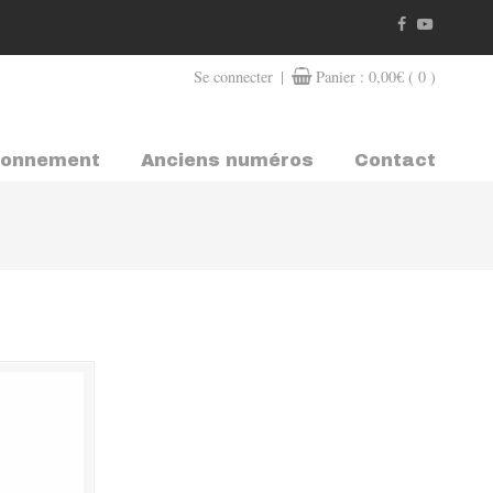
|
Se connecter
Panier :
0,00
€
( 0 )
bonnement
Anciens numéros
Contact