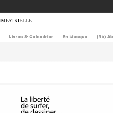
Livres & Calendrier
En kiosque
(Ré) A