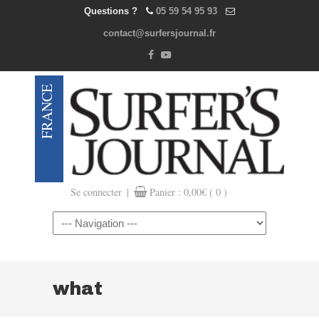
Questions ?
05 59 54 95 93
contact@surfersjournal.fr
|
Se connecter
Panier :
0,00
€
( 0 )
Navigation
what