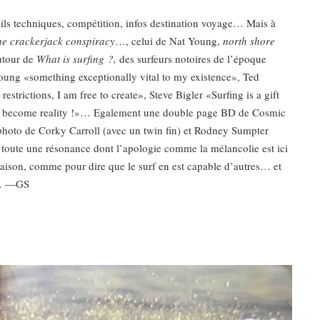
ils techniques, compétition, infos destination voyage… Mais à
he crackerjack conspiracy
…, celui de Nat Young,
north shore
autour de
What is surfing ?,
des surfeurs notoires de l’époque
ung «something exceptionally vital to my existence», Ted
estrictions, I am free to create», Steve Bigler «Surfing is a gift
will become reality !»… Egalement une double page BD de Cosmic
oto de Corky Carroll (avec un twin fin) et Rodney Sumpter
toute une résonance dont l’apologie comme la mélancolie est ici
oraison, comme pour dire que le surf en est capable d’autres… et
rd… —GS