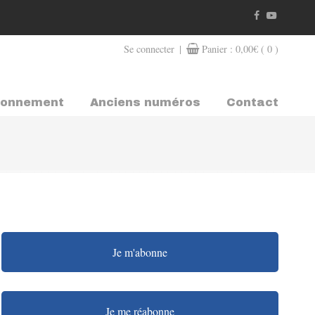
|
Se connecter
Panier :
0,00
€
( 0 )
bonnement
Anciens numéros
Contact
Je m'abonne
Je me réabonne