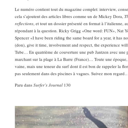
Le numéro contient tout du magazine complet: interview, conse
cela s’ajoutent des articles libres comme un de Mickey Dora,
T
reflections
, et tout un dossier présenté en format à l’italienne, 
répondant à la question. Ricky Grigg «One word: FUN», Nat Yo
Spencer «I have been riding the same board for a year, it has no r
(don), give it time, involvement and respect, the experience 
Tube… En quatrième de couverture une pub Jantzen avec une ph
marchant sur la plage à La Barre (France)… Toute une époque, 
vaine, mais une teneur du surf dont il est bon de rappeler la fl
pas seulement dans des piscines à vagues. Suivez mon rega
Paru dans
Surfer’s Journal
130