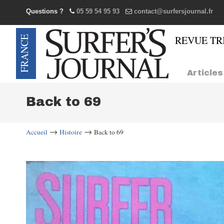
Questions ?
05 59 54 95 93
contact@surfersjournal.fr
Navigation
Articles
Back to 69
→
→
Accueil
Histoire
Back to 69