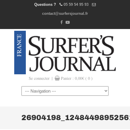
Questions ?
05 59 54 95 93
contact@surfersjournal.fr
|
Se connecter
Panier :
0,00
€
( 0 )
Navigation
26904198_1248449895256