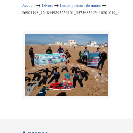
→
→
→
Accueil
Divers
Les colporteurs de matos
26904198_1248449895256101_3575683695410201019_n