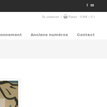
|
Se connecter
Panier :
0,00
€
( 0 )
bonnement
Anciens numéros
Contact