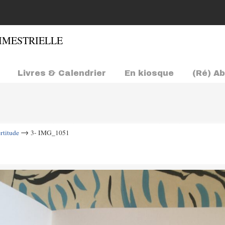
Livres & Calendrier
En kiosque
(Ré) A
→
rtitude
3- IMG_1051