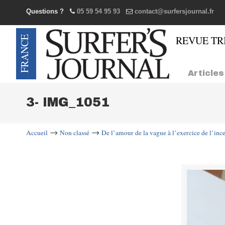
Questions ?
05 59 54 95 93
contact@surfersjournal.fr
Navigation
Articles
3- IMG_1051
→
→
Accueil
Non classé
De l’amour de la vague à l’exercice de l’ince