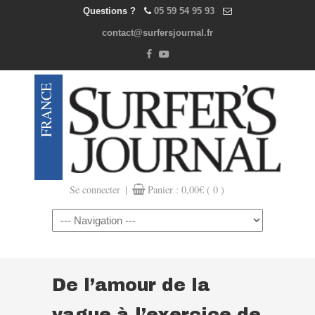
Questions ?
05 59 54 95 93
contact@surfersjournal.fr
|
Se connecter
Panier :
0,00
€
( 0 )
Navigation
De l’amour de la
vague à l’exercice de