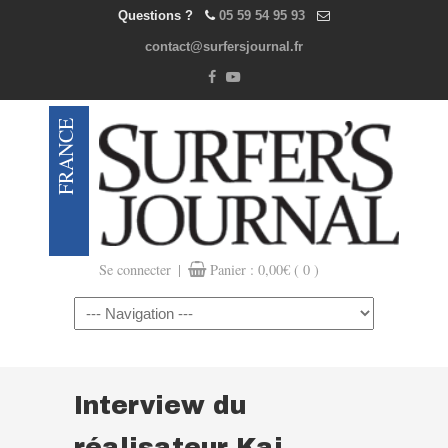
Questions ?
05 59 54 95 93
contact@surfersjournal.fr
|
Se connecter
Panier :
0,00
€
( 0 )
Navigation
Interview du
réalisateur Kai