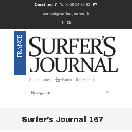
Questions ?
05 59 54 95 93
contact@surfersjournal.fr
|
Se connecter
Panier :
0,00
€
( 0 )
Navigation
Surfer’s Journal 167