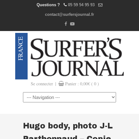
Questions ?
05 59 54 95 93
contact@surfersjournal.fr
|
Se connecter
Panier :
0,00
€
( 0 )
Navigation
Hugo body, photo J-L
Parthonnaud – Copie