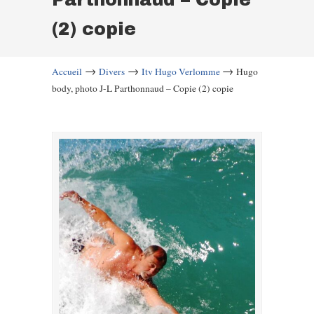
(2) copie
→
→
→
Accueil
Divers
Itv Hugo Verlomme
Hugo
body, photo J-L Parthonnaud – Copie (2) copie