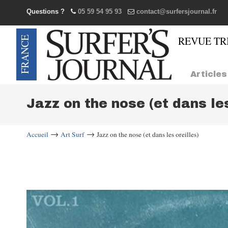
Questions ?
05 59 54 95 93
contact@surfersjournal.fr
Navigation
Articles
Jazz on the nose (et dans les
→
→
Accueil
Art Surf
Jazz on the nose (et dans les oreilles)