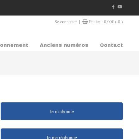
|
Se connecter
Panier :
0,00
€
( 0 )
bonnement
Anciens numéros
Contact
Je m'abonne
Je me réabonne