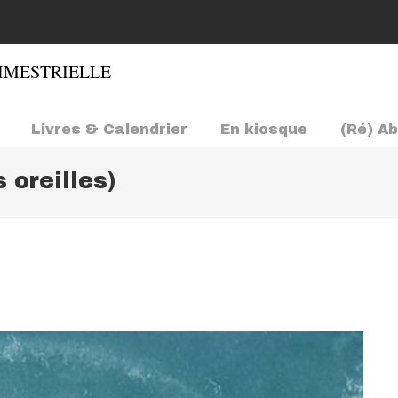
Livres & Calendrier
En kiosque
(Ré) A
 oreilles)