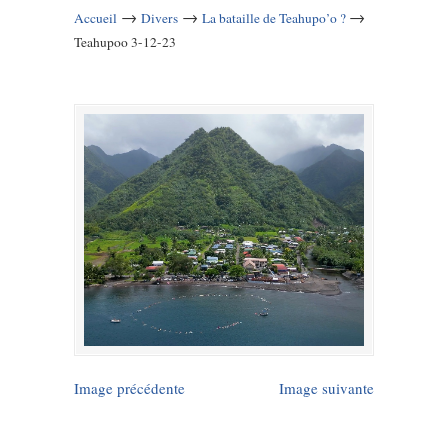
→
→
→
Accueil
Divers
La bataille de Teahupo’o ?
Teahupoo 3-12-23
Image précédente
Image suivante