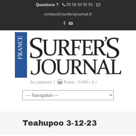
Questions ?
05 59 54 95 93
contact@surfersjournal.fr
|
Se connecter
Panier :
0,00
€
( 0 )
Navigation
Teahupoo 3-12-23