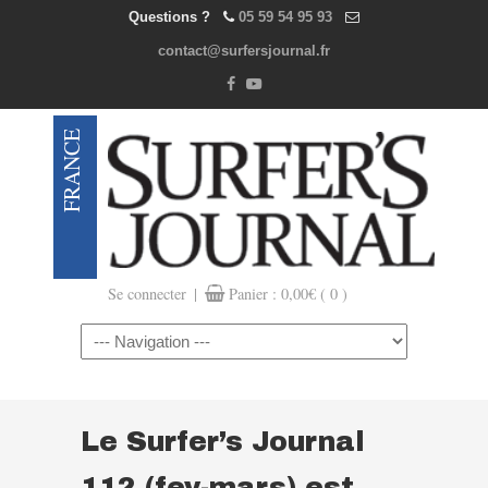
Questions ?
05 59 54 95 93
contact@surfersjournal.fr
|
Se connecter
Panier :
0,00
€
( 0 )
Navigation
Le Surfer’s Journal
112 (fev-mars) est