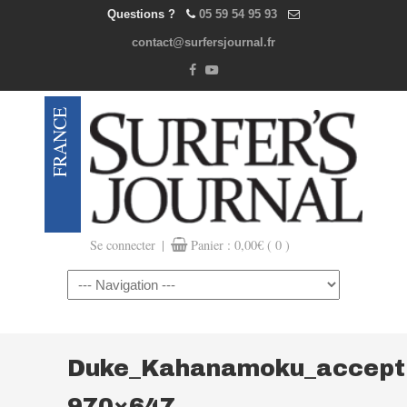
Questions ?
05 59 54 95 93
contact@surfersjournal.fr
|
Se connecter
Panier :
0,00
€
( 0 )
Navigation
Duke_Kahanamoku_accepti
970×647