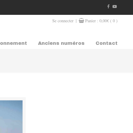
|
Se connecter
Panier :
0,00
€
( 0 )
bonnement
Anciens numéros
Contact