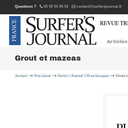
Questions ?
05 59 54 95 93
contact@surfersjournal.fr
Navigation
Articles
Grout et mazeas
→
→
→
Accueil
Non classé
Surfer’s Journal 130 en kiosques
Grout e