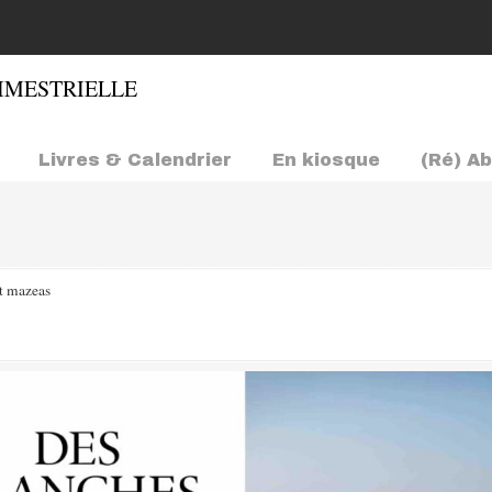
Livres & Calendrier
En kiosque
(Ré) A
t mazeas