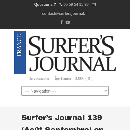
Questions ?
05 59 54 95 93
contact@surfersjournal.fr
|
Se connecter
Panier :
0,00
€
( 0 )
Navigation
Surfer’s Journal 139
(Août-Septembre) en