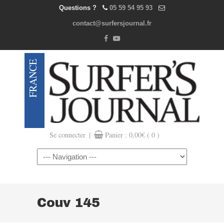
Questions ?
05 59 54 95 93
contact@surfersjournal.fr
|
Se connecter
Panier :
0,00
€
( 0 )
Navigation
Couv 145