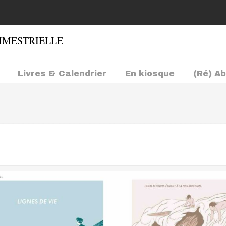
Livres & Calendrier
En kiosque
(Ré) A