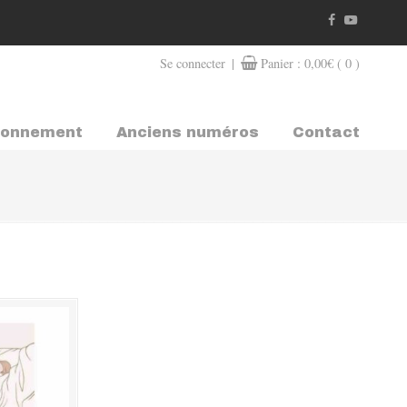
|
Se connecter
Panier :
0,00
€
( 0 )
bonnement
Anciens numéros
Contact