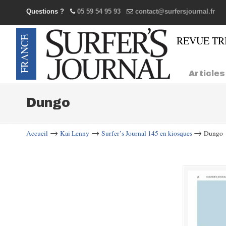
Questions ?
05 59 54 95 93
contact@surfersjournal.fr
Navigation
Articles
Dungo
→
→
→
Accueil
Kai Lenny
Surfer’s Journal 145 en kiosques
Dungo