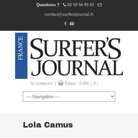
Questions ?
05 59 54 95 93
contact@surfersjournal.fr
|
Se connecter
Panier :
0,00
€
( 0 )
Navigation
Lola Camus