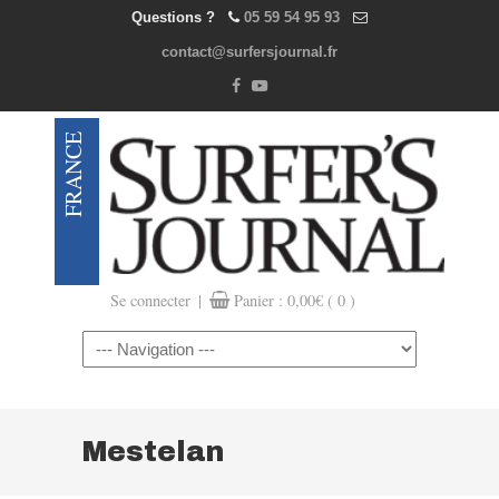
Questions ?
05 59 54 95 93
contact@surfersjournal.fr
|
Se connecter
Panier :
0,00
€
( 0 )
Navigation
Mestelan