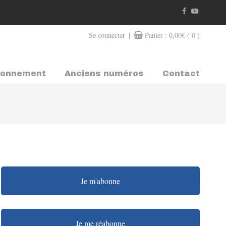
|
Se connecter
Panier :
0,00
€
( 0 )
bonnement
Anciens numéros
Contact
Je m'abonne
Je me réabonne