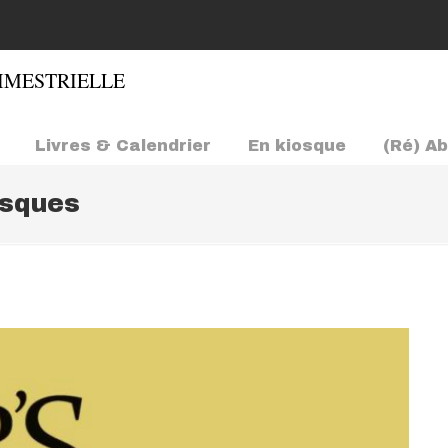
Livres & Calendrier
En kiosque
(Ré) A
osques