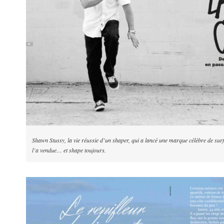
Shawn Stussy, la vie réussie d’un shaper, qui a lancé une marque célèbre de sur
l’a vendue… et shape toujours.