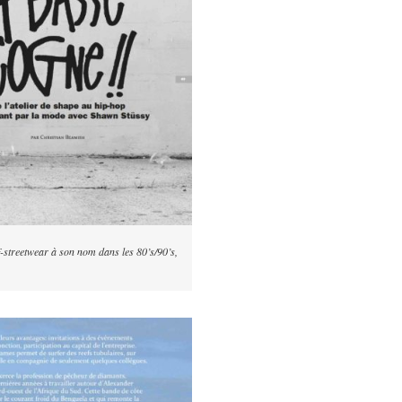
f-streetwear à son nom dans les 80’s/90’s,