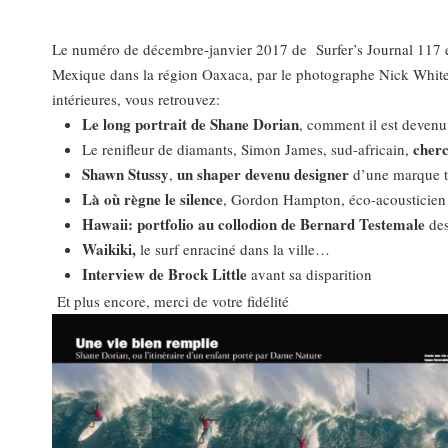
Le numéro de décembre-janvier 2017 de Surfer’s Journal 117 es
Mexique dans la région Oaxaca, par le photographe Nick White, 
intérieures, vous retrouvez:
Le long portrait de Shane Dorian
, comment il est devenu 
cherc
Le renifleur de diamants, Simon James, sud-africain,
Shawn Stussy
un shaper devenu designer
,
d’une marque te
Là où règne le silence
, Gordon Hampton, éco-acousticien 
Hawaii: portfolio au collodion de Bernard Testemale
des
Waikiki,
le surf enraciné dans la ville…
Interview de Brock Little
avant sa disparition
Et plus encore, merci de votre fidélité