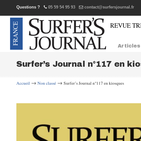
Questions ?
05 59 54 95 93
contact@surfersjournal.fr
Navigation
Articles
Surfer’s Journal n°117 en ki
→
→
Accueil
Non classé
Surfer’s Journal n°117 en kiosques