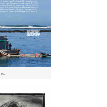
r soi…