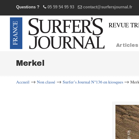
Questions ?
05 59 54 95 93
contact@surfersjournal.fr
Navigation
Articles
Merkel
→
→
→
Accueil
Non classé
Surfer’s Journal N°136 en kiosques
Merk