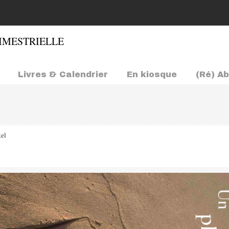
Livres & Calendrier
En kiosque
(Ré) A
el