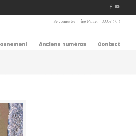
|
Se connecter
Panier :
0,00
€
( 0 )
bonnement
Anciens numéros
Contact