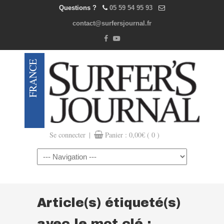
Questions ?
05 59 54 95 93
contact@surfersjournal.fr
|
Se connecter
Panier :
0,00
€
( 0 )
Navigation
Article(s) étiqueté(s)
avec le mot clé :