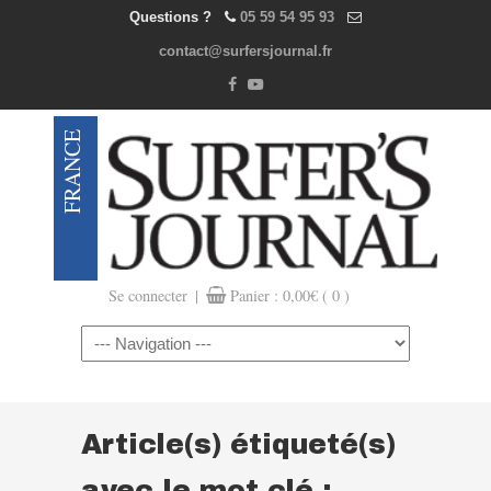
Questions ?
05 59 54 95 93
contact@surfersjournal.fr
|
Se connecter
Panier :
0,00
€
( 0 )
Navigation
Article(s) étiqueté(s)
avec le mot clé :