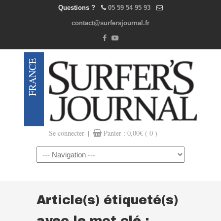
Questions ?
05 59 54 95 93
contact@surfersjournal.fr
|
Se connecter
Panier :
0,00
€
( 0 )
Navigation
Article(s) étiqueté(s)
avec le mot clé :