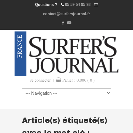
Questions ?
05 59 54 95 93
contact@surfersjournal.fr
|
Se connecter
Panier :
0,00
€
( 0 )
Navigation
Article(s) étiqueté(s)
avec le mot clé :