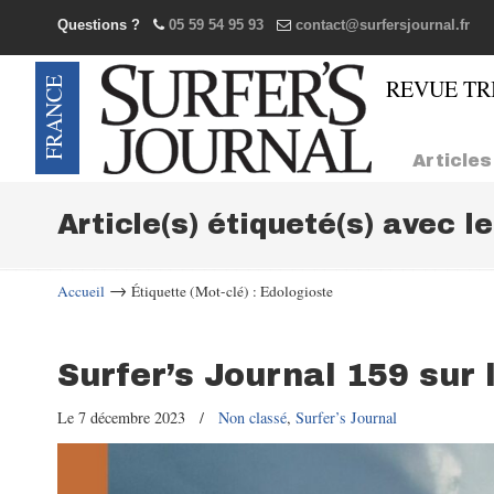
Questions ?
05 59 54 95 93
contact@surfersjournal.fr
Navigation
Articles
Article(s) étiqueté(s) avec l
→
Accueil
Étiquette (Mot-clé) : Edologioste
Surfer’s Journal 159 sur 
Le 7 décembre 2023
/
Non classé
,
Surfer’s Journal