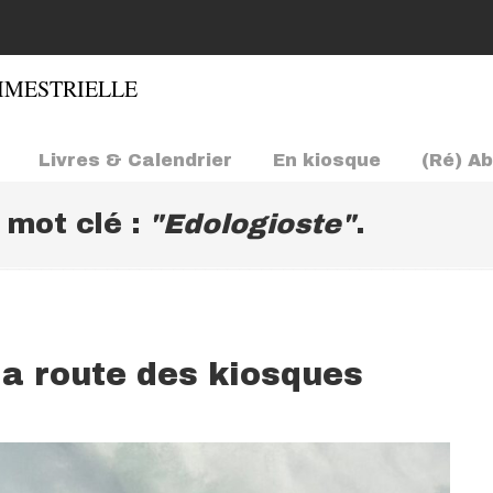
Livres & Calendrier
En kiosque
(Ré) A
e mot clé :
"Edologioste"
.
la route des kiosques