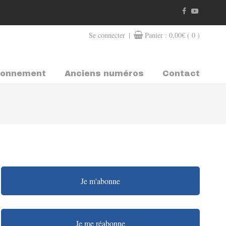
|
Se connecter
Panier :
0,00
€
( 0 )
bonnement
Anciens numéros
Contact
Je m'abonne
Je me réabonne