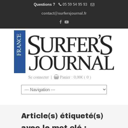
Questions ?
05 59 54 95 93
contact@surfersjournal.fr
|
Se connecter
Panier :
0,00
€
( 0 )
Navigation
Article(s) étiqueté(s)
avec le mot clé :