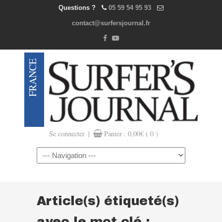
Questions ?
05 59 54 95 93
contact@surfersjournal.fr
|
Se connecter
Panier :
0,00
€
( 0 )
Navigation
Article(s) étiqueté(s)
avec le mot clé :