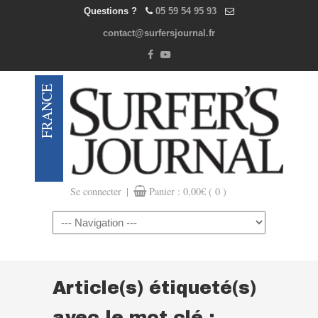
Questions ?
05 59 54 95 93
contact@surfersjournal.fr
|
Se connecter
Panier :
0,00
€
( 0 )
Navigation
Article(s) étiqueté(s)
avec le mot clé :