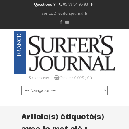
Questions ?
05 59 54 95 93
contact@surfersjournal.fr
|
Se connecter
Panier :
0,00
€
( 0 )
Navigation
Article(s) étiqueté(s)
avec le mot clé :