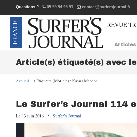
Questions ?
05 59 54 95 93
contact@surfersjournal.fr
Navigation
Articles
Article(s) étiqueté(s) avec l
→
Accueil
Étiquette (Mot-clé) : Kassia Meador
Le Surfer’s Journal 114 
Le 13 juin 2016
/
Surfer’s Journal