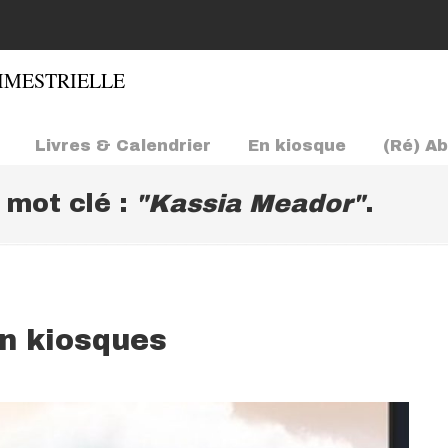
Livres & Calendrier
En kiosque
(Ré) A
e mot clé :
"Kassia Meador"
.
en kiosques