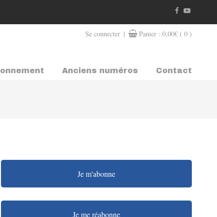
|
Se connecter
Panier :
0,00
€
( 0 )
bonnement
Anciens numéros
Contact
Je m'abonne
Je me réabonne