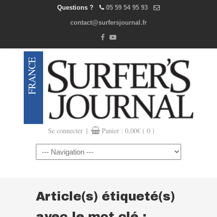
Questions ?
05 59 54 95 93
contact@surfersjournal.fr
|
Se connecter
Panier :
0,00
€
( 0 )
Navigation
Article(s) étiqueté(s)
avec le mot clé :