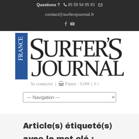
Questions ?
05 59 54 95 93
contact@surfersjournal.fr
|
Se connecter
Panier :
0,00
€
( 0 )
Navigation
Article(s) étiqueté(s)
avec le mot clé :