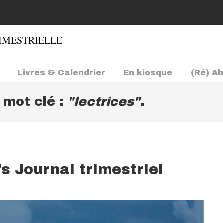
Livres & Calendrier
En kiosque
(Ré) A
e mot clé :
"lectrices"
.
’s Journal trimestriel