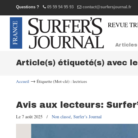
Questions ?
05 59 54 95 93
contact@surfersjournal.fr
Navigation
Articles
Article(s) étiqueté(s) avec l
→
Accueil
Étiquette (Mot-clé) : lectrices
Avis aux lecteurs: Surfer
Le 7 août 2025
/
Non classé
,
Surfer’s Journal