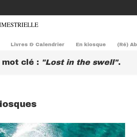
Livres & Calendrier
En kiosque
(Ré) A
e mot clé :
"Lost in the swell"
.
kiosques