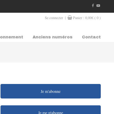
|
Se connecter
Panier :
0,00
€
( 0 )
bonnement
Anciens numéros
Contact
Je m'abonne
Je me réabonne