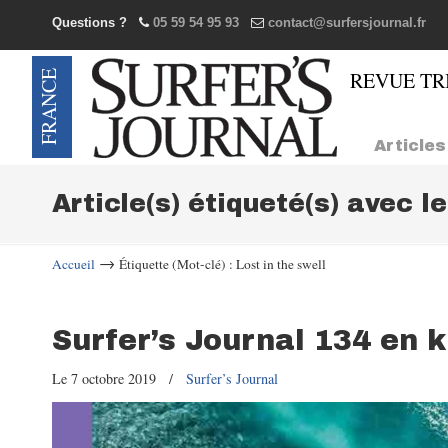
Questions ?
05 59 54 95 93
contact@surfersjournal.fr
Navigation
Articles
Article(s) étiqueté(s) avec l
→
Accueil
Étiquette (Mot-clé) : Lost in the swell
Surfer’s Journal 134 en 
Le 7 octobre 2019
/
Surfer’s Journal