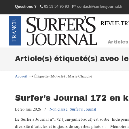
Questions ?
05 59 54 95 93
contact@surfersjournal.fr
Navigation
Articles
Article(s) étiqueté(s) avec l
→
Accueil
Étiquette (Mot-clé) : Marie Chauché
Surfer’s Journal 172 en 
Le 26 mai 2026
/
Non classé
,
Surfer’s Journal
Le Surfer’s Journal n°172 (juin-juillet-août) est sortie. Indisp
diversité d’articles et toujours de superbes photos : – Mémoire