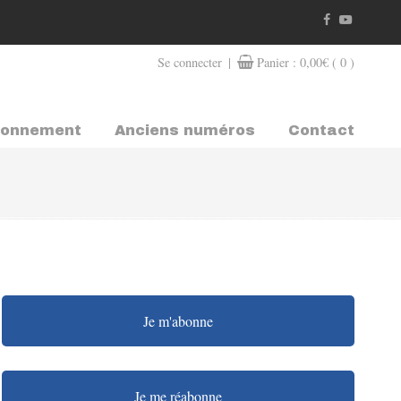
|
Se connecter
Panier :
0,00
€
( 0 )
bonnement
Anciens numéros
Contact
Je m'abonne
Je me réabonne