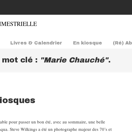
Livres & Calendrier
En kiosque
(Ré) A
e mot clé :
"Marie Chauché"
.
kiosques
ensable pour passer un bon été, avec au sommaire, une belle
 aqua. Steve Wilkings a été un photographe majeur des 70’s et