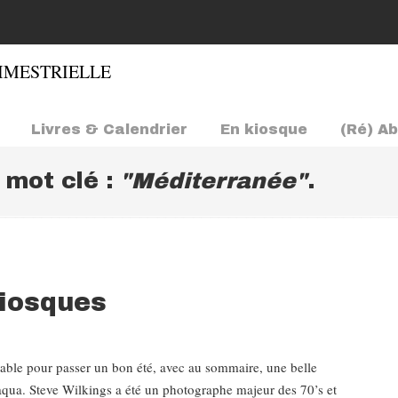
Livres & Calendrier
En kiosque
(Ré) A
e mot clé :
"Méditerranée"
.
kiosques
ensable pour passer un bon été, avec au sommaire, une belle
 aqua. Steve Wilkings a été un photographe majeur des 70’s et