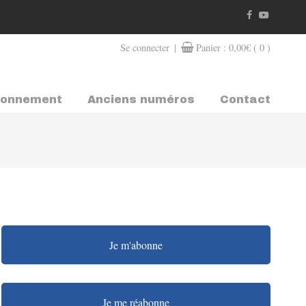
|
Se connecter
Panier :
0,00
€
( 0 )
bonnement
Anciens numéros
Contact
Je m'abonne
Je me réabonne