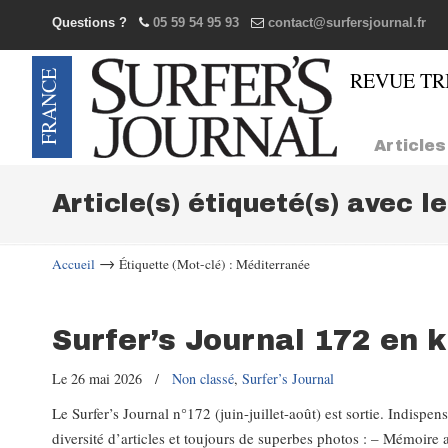
Questions ?
05 59 54 95 93
contact@surfersjournal.fr
Navigation
Articles
Article(s) étiqueté(s) avec l
→
Accueil
Étiquette (Mot-clé) : Méditerranée
Surfer’s Journal 172 en 
Le 26 mai 2026
/
Non classé
,
Surfer’s Journal
Le Surfer’s Journal n°172 (juin-juillet-août) est sortie. Indisp
diversité d’articles et toujours de superbes photos : – Mémoire