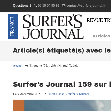
Questions ?
05 59 54 95 93
contact@surfersjournal.fr
Navigation
Articles
Article(s) étiqueté(s) avec l
→
Accueil
Étiquette (Mot-clé) : Miguel Tudela
Surfer’s Journal 159 sur 
Le 7 décembre 2023
/
Non classé
,
Surfer’s Journal