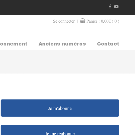
|
Se connecter
Panier :
0,00
€
( 0 )
bonnement
Anciens numéros
Contact
Je m'abonne
Je me réabonne