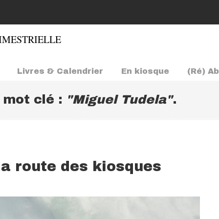
Livres & Calendrier
En kiosque
(Ré) A
e mot clé :
"Miguel Tudela"
.
la route des kiosques