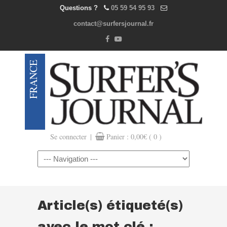
Questions ?
05 59 54 95 93
contact@surfersjournal.fr
|
Se connecter
Panier :
0,00
€
( 0 )
Navigation
Article(s) étiqueté(s)
avec le mot clé :