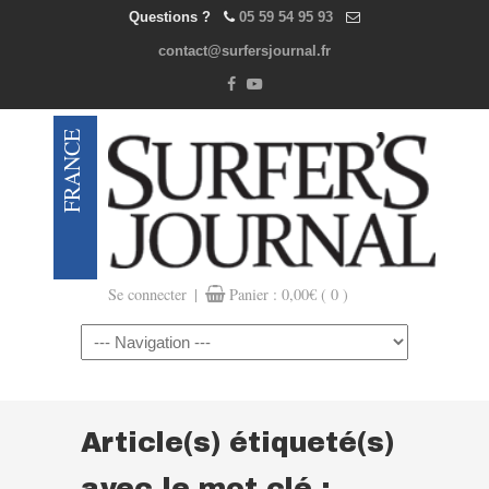
Questions ?
05 59 54 95 93
contact@surfersjournal.fr
|
Se connecter
Panier :
0,00
€
( 0 )
Navigation
Article(s) étiqueté(s)
avec le mot clé :