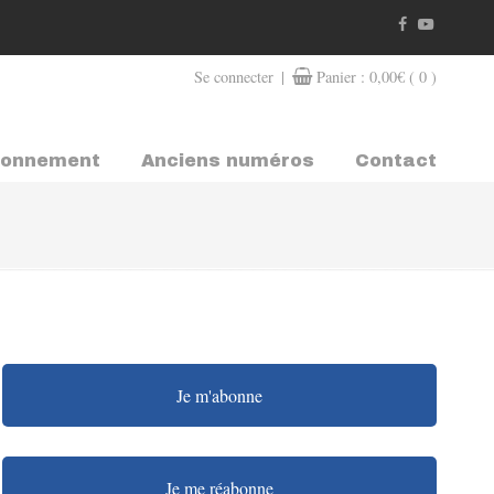
|
Se connecter
Panier :
0,00
€
( 0 )
bonnement
Anciens numéros
Contact
Je m'abonne
Je me réabonne