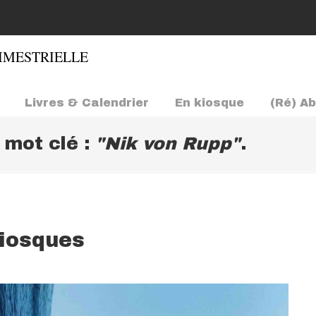
Livres & Calendrier
En kiosque
(Ré) A
e mot clé :
"Nik von Rupp"
.
kiosques