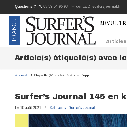
Questions ?
05 59 54 95 93
contact@surfersjournal.fr
Navigation
Articles
Article(s) étiqueté(s) avec l
→
Accueil
Étiquette (Mot-clé) : Nik von Rupp
Surfer’s Journal 145 en 
Le 10 août 2021
/
Kai Lenny
,
Surfer’s Journal