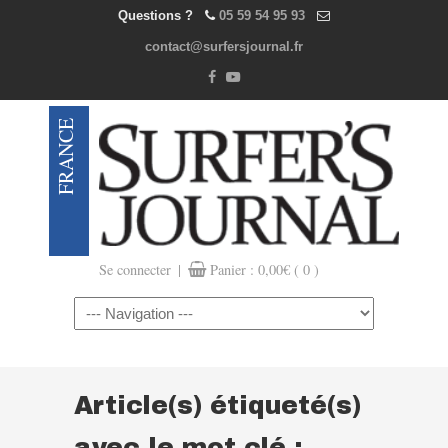
Questions ?
05 59 54 95 93
contact@surfersjournal.fr
|
Se connecter
Panier :
0,00
€
( 0 )
Navigation
Article(s) étiqueté(s)
avec le mot clé :