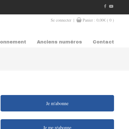
|
Se connecter
Panier :
0,00
€
( 0 )
bonnement
Anciens numéros
Contact
Je m'abonne
Je me réabonne