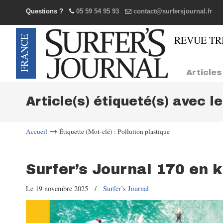
Questions ?
05 59 54 95 93
contact@surfersjournal.fr
Navigation
Articles
Article(s) étiqueté(s) avec l
→
Accueil
Étiquette (Mot-clé) : Pollution plastique
Surfer’s Journal 170 en 
Le 19 novembre 2025
/
Surfer’s Journal