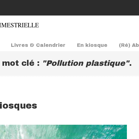
Livres & Calendrier
En kiosque
(Ré) A
e mot clé :
"Pollution plastique"
.
kiosques